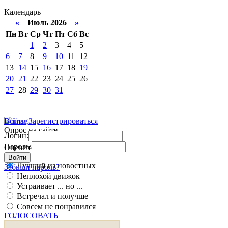
Календарь
«
Июль 2026
»
Пн
Вт
Ср
Чт
Пт
Сб
Вс
1
2
3
4
5
6
7
8
9
10
11
12
13
14
15
16
17
18
19
20
21
22
23
24
25
26
27
28
29
30
31
Войти
Зарегистрироваться
Опрос на сайте
Логин:
Пароль:
Оцените работу движка
Войти
Лучший из новостных
Забыли пароль?
Неплохой движок
Устраивает ... но ...
Встречал и получше
Совсем не понравился
ГОЛОСОВАТЬ