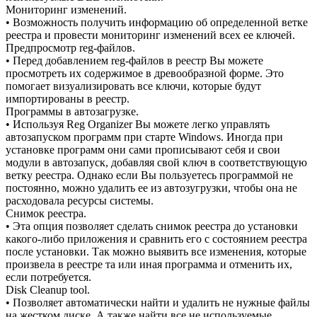
Мониторинг изменений.
• Возможность получить информацию об определенной ветке
реестра и провести мониторинг изменений всех ее ключей.
Предпросмотр reg-файлов.
• Перед добавлением reg-файлов в реестр Вы можете
просмотреть их содержимое в древообразной форме. Это
помогает визуализировать все ключи, которые будут
импортированы в реестр.
Программы в автозагрузке.
• Используя Reg Organizer Вы можете легко управлять
автозапуском программ при старте Windows. Иногда при
установке программ они сами прописывают себя и свои
модули в автозапуск, добавляя свой ключ в соответствующую
ветку реестра. Однако если Вы пользуетесь программой не
постоянно, можно удалить ее из автозугрузки, чтобы она не
расходовала ресурсы системы.
Снимок реестра.
• Эта опция позволяет сделать снимок реестра до установки
какого-либо приложения и сравнить его с состоянием реестра
после установки. Так можно выявить все изменения, которые
произвела в реестре та или иная программа и отменить их,
если потребуется.
Disk Cleanup tool.
• Позволяет автоматически найти и удалить не нужные файлы
на жестком диске. А также найти все не используемые