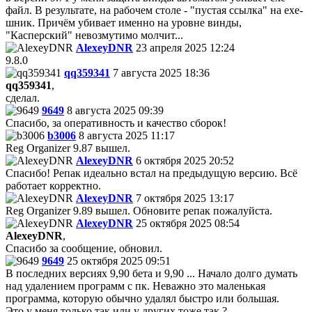
файл. В результате, на рабочем столе - "пустая ссылка" на ехе-
шник. Причём убивает именно на уровне винды,
"Касперский" невозмутимо молчит...
AlexeyDNR
23 апреля 2025 12:24
9.8.0
qq359341
7 августа 2025 18:36
qq359341
,
сделал.
9649
8 августа 2025 09:39
Спасибо, за оперативность и качество сборок!
b3006
8 августа 2025 11:17
Reg Organizer 9.87 вышел.
AlexeyDNR
6 октября 2025 20:52
Спасибо! Репак идеально встал на предыдущую версию. Всё
работает корректно.
AlexeyDNR
7 октября 2025 13:17
Reg Organizer 9.89 вышел. Обновите репак пожалуйста.
AlexeyDNR
25 октября 2025 08:54
AlexeyDNR
,
Спасибо за сообщение, обновил.
9649
25 октября 2025 09:51
В последних версиях 9,90 бета и 9,90 ... Начало долго думать
над удалением программ с пк. Неважно это маленькая
программа, которую обычно удалял быстро или большая.
Это у меня только так или у других тоже так ?