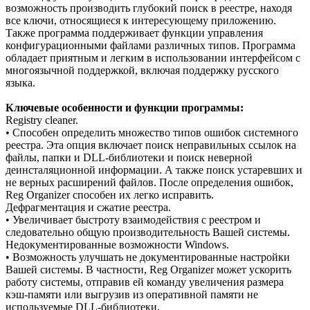
возможность производить глубокий поиск в реестре, находя
все ключи, относящиеся к интересующему приложению.
Также программа поддерживает функции управления
конфигурационными файлами различных типов. Программа
обладает приятным и легким в использовании интерфейсом с
многоязычной поддержкой, включая поддержку русского
языка.
Ключевые особенности и функции программы:
Registry cleaner.
• Способен определить множество типов ошибок системного
реестра. Эта опция включает поиск неправильных ссылок на
файлы, папки и DLL-библиотеки и поиск неверной
деинсталяционной информации. А также поиск устаревших и
не верных расширений файлов. После определения ошибок,
Reg Organizer способен их легко исправить.
Дефрагментация и сжатие реестра.
• Увеличивает быстроту взаимодействия с реестром и
следовательно общую производительность Вашей системы.
Недокументированные возможности Windows.
• Возможность улучшать не документированные настройки
Вашей системы. В частности, Reg Organizer может ускорить
работу системы, отправив ей команду увеличения размера
кэш-памяти или выгрузив из оперативной памяти не
используемые DLL-библиотеки.