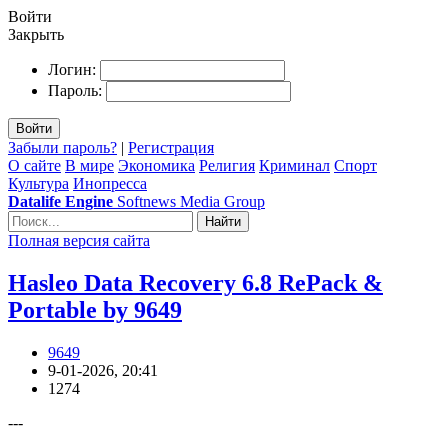
Войти
Закрыть
Логин:
Пароль:
Войти
Забыли пароль?
|
Регистрация
О сайте
В мире
Экономика
Религия
Криминал
Спорт
Культура
Инопресса
Datalife Engine
Softnews Media Group
Найти
Полная версия сайта
Hasleo Data Recovery 6.8 RePack &
Portable by 9649
9649
9-01-2026, 20:41
1274
---