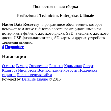
Полностью новая сборка
Professional, Technician, Enterprise, Ultimate
Hasleo Data Recovery
- программное обеспечение, которое
поможет вам легко и быстро восстановить удаленные или
потерянные файлы с жесткого диска, SSD, внешнего жесткого
диска, USB флэш-накопителя, SD карты и других устройств
хранения данных.
4
Подробнее
Навигация
О сайте
В мире
Экономика
Религия
Криминал
Спорт
Культура
Инопресса
Все последние новости
Поддержка
скрипта
Полная версия сайта
Powered by
DataLife Engine
© 2015