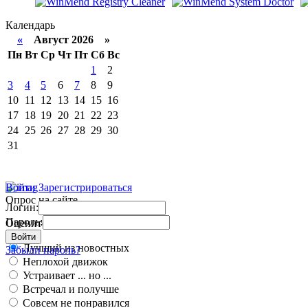
Календарь
«
Август 2026 »
Пн
Вт
Ср
Чт
Пт
Сб
Вс
1
2
3
4
5
6
7
8
9
10
11
12
13
14
15
16
17
18
19
20
21
22
23
24
25
26
27
28
29
30
31
Войти
Зарегистрироваться
Опрос на сайте
Логин:
Пароль:
Оцените работу движка
Войти
Лучший из новостных
Забыли пароль?
Неплохой движок
Устраивает ... но ...
Встречал и получше
Совсем не понравился