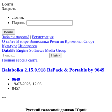
Войти
Закрыть
Логин:
Пароль:
Войти
Забыли пароль?
|
Регистрация
О сайте
В мире
Экономика
Религия
Криминал
Спорт
Культура
Инопресса
Datalife Engine
Softnews Media Group
Найти
Полная версия сайта
Balabolka 2.15.0.918 RePack & Portable by 9649
9649
19-07-2026, 12:03
8457
---
Русский голосовой движок Юрий