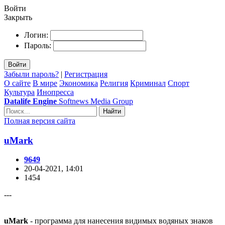
Войти
Закрыть
Логин:
Пароль:
Войти
Забыли пароль?
|
Регистрация
О сайте
В мире
Экономика
Религия
Криминал
Спорт
Культура
Инопресса
Datalife Engine
Softnews Media Group
Найти
Полная версия сайта
uMark
9649
20-04-2021, 14:01
1454
---
uMark
- программа для нанесения видимых водяных знаков