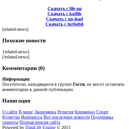
Скачать с file-up
Скачать с katfile
Скачать с up-load
Скачать с turbobit
[related-news]
Похожие новости
{related-news}
[/related-news]
Комментарии (0)
Информация
Посетители, находящиеся в группе
Гости
, не могут оставлять
комментарии к данной публикации.
Навигация
О сайте
В мире
Экономика
Религия
Криминал
Спорт
Культура
Инопресса
Все последние новости
Поддержка
скрипта
Полная версия сайта
Powered by
DataLife Engine
© 2015