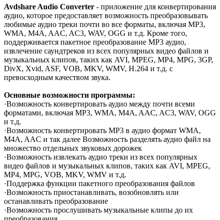
Avdshare Audio Converter
- приложение для конвертирования
аудио, которое предоставляет возможность преобразовывать
любимые аудио треки почти во все форматы, включая MP3,
WMA, M4A, AAC, AC3, WAV, OGG и т.д. Кроме того,
поддерживается пакетное преобразование MP3 аудио,
извлечение саундтреков из всех популярных видео файлов и
музыкальных клипов, таких как AVI, MPEG, MP4, MPG, 3GP,
DivX, Xvid, ASF, VOB, MKV, WMV, H.264 и т.д. с
превосходным качеством звука.
Основные возможности программы:
·Возможность конвертировать аудио между почти всеми
форматами, включая MP3, WMA, M4A, AAC, AC3, WAV, OGG
и т.д.
·Возможность конвертировать MP3 в аудио формат WMA,
M4A, AAC и так далее Возможность разделять аудио файл на
множество отдельных звуковых дорожек
·Возможность извлекать аудио треки из всех популярных
видео файлов и музыкальных клипов, таких как AVI, MPEG,
MP4, MPG, VOB, MKV, WMV и т.д.
·Поддержка функции пакетного преобразования файлов
·Возможность приостанавливать, возобновлять или
останавливать преобразование
·Возможность прослушивать музыкальные клипы до их
преобразования