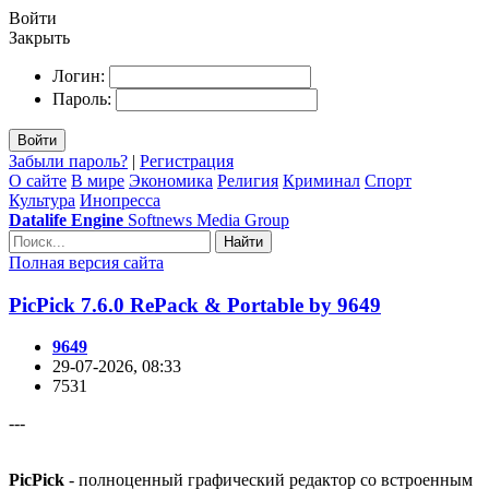
Войти
Закрыть
Логин:
Пароль:
Войти
Забыли пароль?
|
Регистрация
О сайте
В мире
Экономика
Религия
Криминал
Спорт
Культура
Инопресса
Datalife Engine
Softnews Media Group
Найти
Полная версия сайта
PicPick 7.6.0 RePack & Portable by 9649
9649
29-07-2026, 08:33
7531
---
PicPick
- полноценный графический редактор со встроенным