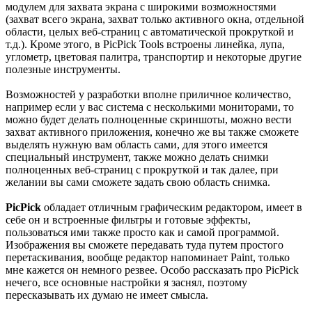
модулем для захвата экрана с широкими возможностями
(захват всего экрана, захват только активного окна, отдельной
области, целых веб-страниц с автоматической прокруткой и
т.д.). Кроме этого, в PicPick Tools встроены линейка, лупа,
углометр, цветовая палитра, транспортир и некоторые другие
полезные инструменты.
Возможностей у разработки вполне приличное количество,
например если у вас система с несколькими мониторами, то
можно будет делать полноценные скриншоты, можно вести
захват активного приложения, конечно же вы также сможете
выделять нужную вам область сами, для этого имеется
специальный инструмент, также можно делать снимки
полноценных веб-страниц с прокруткой и так далее, при
желании вы сами сможете задать свою область снимка.
PicPick
обладает отличным графическим редактором, имеет в
себе он и встроенные фильтры и готовые эффекты,
пользоваться ими также просто как и самой программой.
Изображения вы сможете передавать туда путем простого
перетаскивания, вообще редактор напоминает Paint, только
мне кажется он немного резвее. Особо рассказать про PicPick
нечего, все основные настройки я заснял, поэтому
пересказывать их думаю не имеет смысла.