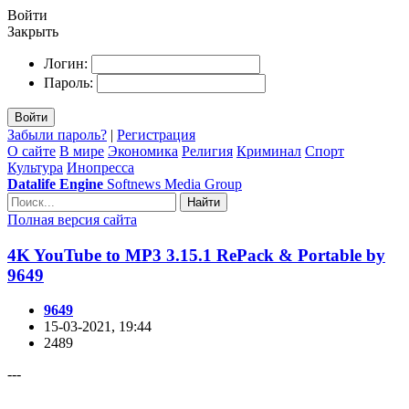
Войти
Закрыть
Логин:
Пароль:
Войти
Забыли пароль?
|
Регистрация
О сайте
В мире
Экономика
Религия
Криминал
Спорт
Культура
Инопресса
Datalife Engine
Softnews Media Group
Найти
Полная версия сайта
4K YouTube to MP3 3.15.1 RePack & Portable by
9649
9649
15-03-2021, 19:44
2489
---