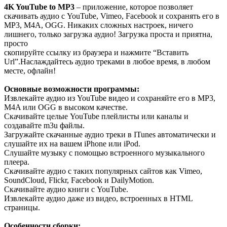
4K YouTube to MP3
– приложение, которое позволяет
скачивать аудио с YouTube, Vimeo, Facebook и сохранять его в
MP3, M4A, OGG. Никаких сложных настроек, ничего
лишнего, только загрузка аудио! Загрузка проста и приятна,
просто
скопируйте ссылку из браузера и нажмите “Вставить
Url”.Наслаждайтесь аудио треками в любое время, в любом
месте, офлайн!
Основные возможности программы:
Извлекайте аудио из YouTube видео и сохраняйте его в MP3,
M4A или OGG в высоком качестве.
Скачивайте целые YouTube плейлисты или каналы и
создавайте m3u файлы.
Загружайте скачанные аудио треки в ITunes автоматически и
слушайте их на вашем iPhone или iPod.
Слушайте музыку с помощью встроенного музыкального
плеера.
Скачивайте аудио с таких популярных сайтов как Vimeo,
SoundCloud, Flickr, Facebook и DailyMotion.
Скачивайте аудио книги с YouTube.
Извлекайте аудио даже из видео, встроенных в HTML
страницы.
Особенности сборки: