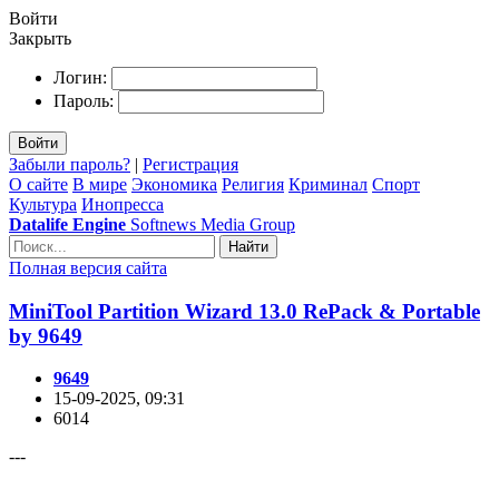
Войти
Закрыть
Логин:
Пароль:
Войти
Забыли пароль?
|
Регистрация
О сайте
В мире
Экономика
Религия
Криминал
Спорт
Культура
Инопресса
Datalife Engine
Softnews Media Group
Найти
Полная версия сайта
MiniTool Partition Wizard 13.0 RePack & Portable
by 9649
9649
15-09-2025, 09:31
6014
---