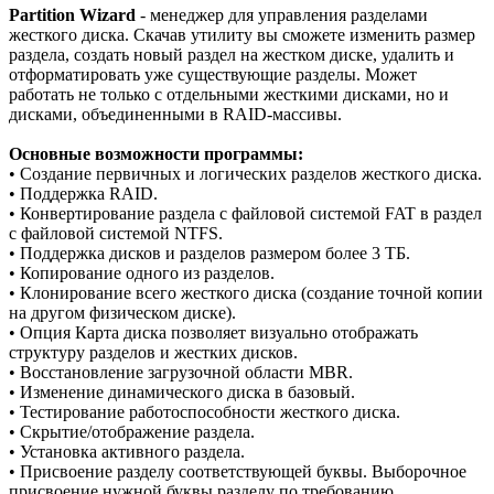
Partition Wizard
- менеджер для управления разделами
жесткого диска. Скачав утилиту вы сможете изменить размер
раздела, создать новый раздел на жестком диске, удалить и
отформатировать уже существующие разделы. Может
работать не только с отдельными жесткими дисками, но и
дисками, объединенными в RAID-массивы.
Основные возможности программы:
• Создание первичных и логических разделов жесткого диска.
• Поддержка RAID.
• Конвертирование раздела с файловой системой FAT в раздел
с файловой системой NTFS.
• Поддержка дисков и разделов размером более 3 ТБ.
• Копирование одного из разделов.
• Клонирование всего жесткого диска (создание точной копии
на другом физическом диске).
• Опция Карта диска позволяет визуально отображать
структуру разделов и жестких дисков.
• Восстановление загрузочной области MBR.
• Изменение динамического диска в базовый.
• Тестирование работоспособности жесткого диска.
• Скрытие/отображение раздела.
• Установка активного раздела.
• Присвоение разделу соответствующей буквы. Выборочное
присвоение нужной буквы разделу по требованию