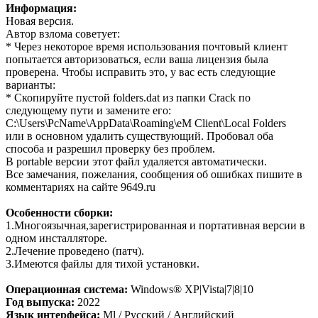
Информация:
Новая версия.
Автор взлома советует:
* Через некоторое время использования почтовый клиент
попытается авторизоваться, если ваша лицензия была
проверена. Чтобы исправить это, у вас есть следующие
варианты:
* Скопируйте пустой folders.dat из папки Crack по
следующему пути и замените его:
C:\Users\PcName\AppData\Roaming\eM Client\Local Folders
или в основном удалить существующий. Пробовал оба
способа и разрешил проверку без проблем.
В portable версии этот файл удаляется автоматически.
Все замечания, пожелания, сообщения об ошибках пишите в
комментариях на сайте 9649.ru
Особенности сборки:
1.Многоязычная,зарегистрированная и портативная версии в
одном инсталляторе.
2.Лечение проведено (патч).
3.Имеются файлы для тихой установки.
Операционная система:
Windows® XP|Vista|7|8|10
Год выпуска:
2022
Язык интерфейса:
Ml / Русский / Английский