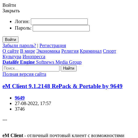
Войти
Закрыть
Логин:
Пароль:
Войти
Забыли пароль?
|
Регистрация
О сайте
В мире
Экономика
Религия
Криминал
Спорт
Культура
Инопресса
Datalife Engine
Softnews Media Group
Найти
Полная версия сайта
eM Client 9.1.2148 RePack & Portable by 9649
9649
27-08-2022, 17:57
3746
---
eM Client
- отличный почтовый клиент с возможностями