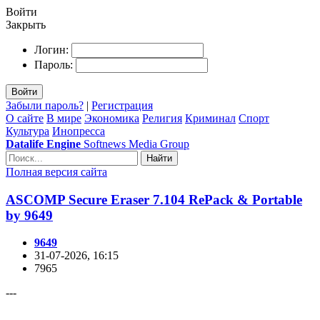
Войти
Закрыть
Логин:
Пароль:
Войти
Забыли пароль?
|
Регистрация
О сайте
В мире
Экономика
Религия
Криминал
Спорт
Культура
Инопресса
Datalife Engine
Softnews Media Group
Найти
Полная версия сайта
ASCOMP Secure Eraser 7.104 RePack & Portable
by 9649
9649
31-07-2026, 16:15
7965
---