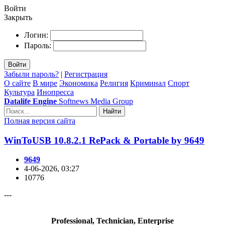
Войти
Закрыть
Логин:
Пароль:
Войти
Забыли пароль?
|
Регистрация
О сайте
В мире
Экономика
Религия
Криминал
Спорт
Культура
Инопресса
Datalife Engine
Softnews Media Group
Найти
Полная версия сайта
WinToUSB 10.8.2.1 RePack & Portable by 9649
9649
4-06-2026, 03:27
10776
---
Professional, Technician, Enterprise