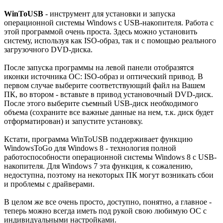
WinToUSB
- инструмент для установки и запуска
операционной системы Windows с USB-накопителя. Работа с
этой программой очень проста. Здесь можно установить
систему, используя как ISO-образ, так и с помощью реального
загрузочного DVD-диска.
После запуска программы на левой панели отобразятся
иконки источника ОС: ISO-образ и оптический привод. В
первом случае выберите соответствующий файл на Вашем
ПК, во втором - вставьте в привод установочный DVD-диск.
После этого выберите съемный USB-диск необходимого
объема (сохраните все важные данные на нем, т.к. диск будет
отформатирован) и запустите установку.
Кстати, программа WinToUSB поддерживает функцию
WindowsToGo для Windows 8 - технология полной
работоспособности операционной системы Windows 8 с USB-
накопителя. Для Windows 7 эта функция, к сожалению,
недоступна, поэтому на некоторых ПК могут возникать сбои
и проблемы с драйверами.
В целом же все очень просто, доступно, понятно, а главное -
теперь можно всегда иметь под рукой свою любимую ОС с
индивидуальными настройками.