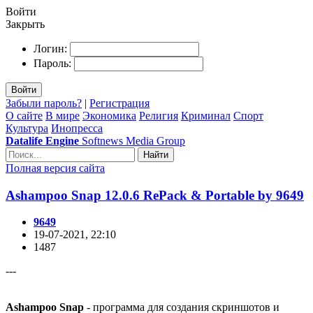
Войти
Закрыть
Логин:
Пароль:
Войти
Забыли пароль?
|
Регистрация
О сайте
В мире
Экономика
Религия
Криминал
Спорт
Культура
Инопресса
Datalife Engine
Softnews Media Group
Найти
Полная версия сайта
Ashampoo Snap 12.0.6 RePack & Portable by 9649
9649
19-07-2021, 22:10
1487
---
Ashampoo Snap
- программа для создания скриншотов и