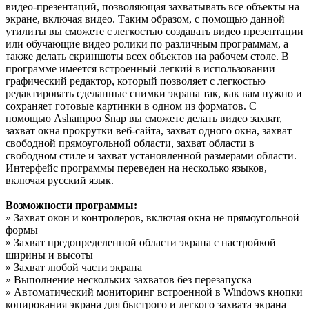
видео-презентаций, позволяющая захватывать все объекты на
экране, включая видео. Таким образом, с помощью данной
утилиты вы сможете с легкостью создавать видео презентации
или обучающие видео ролики по различным программам, а
также делать скриншоты всех объектов на рабочем столе. В
программе имеется встроенный легкий в использовании
графический редактор, который позволяет с легкостью
редактировать сделанные снимки экрана так, как вам нужно и
сохраняет готовые картинки в одном из форматов. С
помощью Ashampoo Snap вы сможете делать видео захват,
захват окна прокрутки веб-сайта, захват одного окна, захват
свободной прямоугольной области, захват области в
свободном стиле и захват установленной размерами области.
Интерфейс программы переведен на несколько языков,
включая русский язык.
Возможности программы:
» Захват окон и контролеров, включая окна не прямоугольной
формы
» Захват предопределенной области экрана с настройкой
ширины и высоты
» Захват любой части экрана
» Выполнение нескольких захватов без перезапуска
» Автоматический мониторинг встроенной в Windows кнопки
копирования экрана для быстрого и легкого захвата экрана