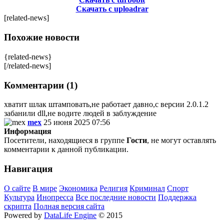
Скачать с uploadrar
[related-news]
Похожие новости
{related-news}
[/related-news]
Комментарии (1)
хватит шлак штамповать,не работает давно,с версии 2.0.1.2
забанили dll,не водите людей в заблуждение
mex
25 июня 2025 07:56
Информация
Посетители, находящиеся в группе
Гости
, не могут оставлять
комментарии к данной публикации.
Навигация
О сайте
В мире
Экономика
Религия
Криминал
Спорт
Культура
Инопресса
Все последние новости
Поддержка
скрипта
Полная версия сайта
Powered by
DataLife Engine
© 2015