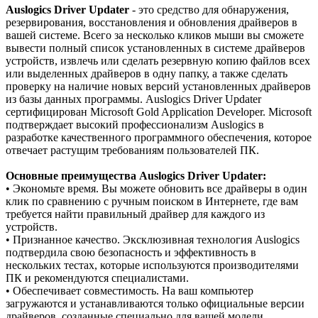
Auslogics Driver Updater
- это средство для обнаружения,
резервирования, восстановления и обновления драйверов в
вашей системе. Всего за несколько кликов мыши вы сможете
вывести полный список установленных в системе драйверов
устройств, извлечь или сделать резервную копию файлов всех
или выделенных драйверов в одну папку, a также сделать
проверку на наличие новых версий установленных драйверов
из базы данных программы. Auslogics Driver Updater
сертифицирован Microsoft Gold Application Developer. Microsoft
подтверждает высокий профессионализм Auslogics в
разработке качественного программного обеспечения, которое
отвечает растущим требованиям пользователей ПК.
Основные преимущества Auslogics Driver Updater:
• Экономьте время. Вы можете обновить все драйверы в один
клик по сравнению c ручным поиском в Интернете, где вам
требуется найти правильный драйвер для каждого из
устройств.
• Признанное качество. Эксклюзивная технология Auslogics
подтвердила свою безопасность и эффективность в
нескольких тестах, которые используются производителями
ПК и рекомендуются специалистами.
• Обеспечивает совместимость. Ha ваш компьютер
загружаются и устанавливаются только официальные версии
драйверов, созданные специально для вашей модели.