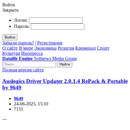
Войти
Закрыть
Логин:
Пароль:
Войти
Забыли пароль?
|
Регистрация
О сайте
В мире
Экономика
Религия
Криминал
Спорт
Культура
Инопресса
Datalife Engine
Softnews Media Group
Найти
Полная версия сайта
Auslogics Driver Updater 2.0.1.4 RePack & Portable
by 9649
9649
24-06-2025, 15:10
7151
---