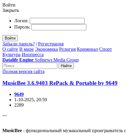
Войти
Закрыть
Логин:
Пароль:
Войти
Забыли пароль?
|
Регистрация
О сайте
В мире
Экономика
Религия
Криминал
Спорт
Культура
Инопресса
Datalife Engine
Softnews Media Group
Найти
Полная версия сайта
MusicBee 3.6.9403 RePack & Portable by 9649
9649
1-10-2025, 20:59
2289
---
MusicBee
- функциональный музыкальный проигрыватель с