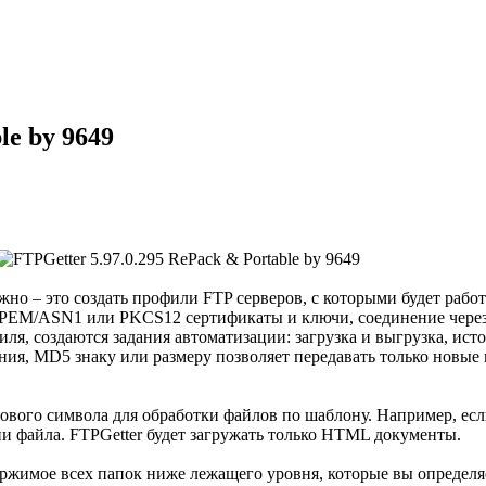
le by 9649
жно – это создать профили FTP серверов, с которыми будет рабо
уя PEM/ASN1 или PKCS12 сертификаты и ключи, соединение чер
ля, создаются задания автоматизации: загрузка и выгрузка, ист
ения, MD5 знаку или размеру позволяет передавать только новы
ового символа для обработки файлов по шаблону. Например, ес
ни файла. FTPGetter будет загружать только HTML документы.
ржимое всех папок ниже лежащего уровня, которые вы определя