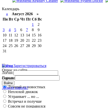
Календарь
«
Август 2026 »
Пн
Вт
Ср
Чт
Пт
Сб
Вс
1
2
3
4
5
6
7
8
9
10
11
12
13
14
15
16
17
18
19
20
21
22
23
24
25
26
27
28
29
30
31
Войти
Зарегистрироваться
Опрос на сайте
Логин:
Пароль:
Оцените работу движка
Войти
Лучший из новостных
Забыли пароль?
Неплохой движок
Устраивает ... но ...
Встречал и получше
Совсем не понравился