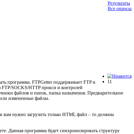
Результаты
Все опросы
11
тать программа. FTPGetter поддерживает FTP и
ез FTP/SOCKS/HTTP прокси и контролей
очники файлов и папок, папка назначения. Предварительное
е или измененные файлы.
ли вам нужно загрузить только HTML файл – то должны
ете. Данная программа будет синхронизировать структуру