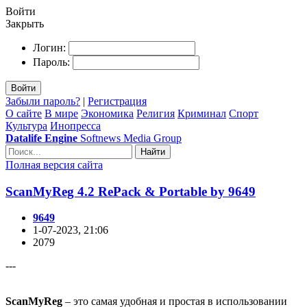
Войти
Закрыть
Логин:
Пароль:
Войти
Забыли пароль?
|
Регистрация
О сайте
В мире
Экономика
Религия
Криминал
Спорт
Культура
Инопресса
Datalife Engine
Softnews Media Group
Найти
Полная версия сайта
ScanMyReg 4.2 RePack & Portable by 9649
9649
1-07-2023, 21:06
2079
---
ScanMyReg
– это самая удобная и простая в использовании