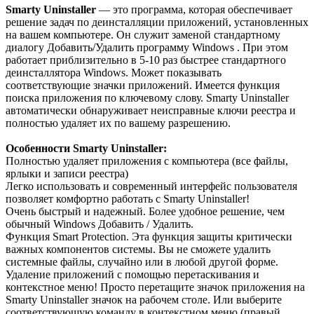
Smarty Uninstaller
— это программа, которая обеспечивает
решение задач по деинсталляции приложений, установленных
на вашем компьютере. Он служит заменой стандартному
диалогу Добавить/Удалить программу Windows . При этом
работает приблизительно в 5-10 раз быстрее стандартного
деинсталлятора Windows. Может показывать
соответствующие значки приложений. Имеется функция
поиска приложения по ключевому слову. Smarty Uninstaller
автоматически обнаруживает неисправные ключи реестра и
полностью удаляет их по вашему разрешению.
Особенности Smarty Uninstaller:
Полностью удаляет приложения с компьютера (все файлы,
ярлыки и записи реестра)
Легко использовать и современный интерфейс пользователя
позволяет комфортно работать с Smarty Uninstaller!
Очень быстрый и надежный. Более удобное решение, чем
обычный Windows Добавить / Удалить.
Функция Smart Protection. Эта функция защиты критически
важных компонентов системы. Вы не сможете удалить
системные файлы, случайно или в любой другой форме.
Удаление приложений с помощью перетаскивания и
контекстное меню! Просто перетащите значок приложения на
Smarty Uninstaller значок на рабочем столе. Или выберите
соответствующую команду в контекстном меню (правый