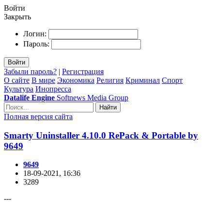
Войти
Закрыть
Логин:
Пароль:
Войти
Забыли пароль?
|
Регистрация
О сайте
В мире
Экономика
Религия
Криминал
Спорт
Культура
Инопресса
Datalife Engine
Softnews Media Group
Найти
Полная версия сайта
Smarty Uninstaller 4.10.0 RePack & Portable by
9649
9649
18-09-2021, 16:36
3289
---