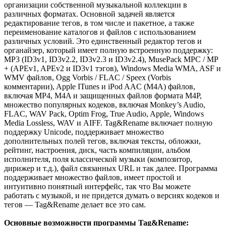
организации собственной музыкальной коллекции в
различных форматах. Основной задачей является
редактирование тегов, в том числе и пакетное, а также
переименование каталогов и файлов с использованием
различных условий. Это единственный редактор тегов и
органайзер, который имеет полную встроенную поддержку:
MP3 (ID3v1, ID3v2.2, ID3v2.3 и ID3v2.4), MusePack MPC / MP
+ (APEv1, APEv2 и ID3v1 тэгов), Windows Media WMA, ASF и
WMV файлов, Ogg Vorbis / FLAC / Speex (Vorbis
комментарии), Apple ITunes и iPod AAC (M4A) файлов,
включая MP4, M4A и защищенных файлов формата M4P,
множество популярных кодеков, включая Monkey’s Audio,
FLAC, WAV Pack, Optim Frog, True Audio, Apple, Windows
Media Lossless, WAV и AIFF. Tag&Rename включает полную
поддержку Unicode, поддерживает множество
дополнительных полей тегов, включая тексты, обложки,
рейтинг, настроения, диск, часть компиляции, альбом
исполнителя, поля классической музыки (композитор,
дирижер и т.д.), файл связанных URL и так далее. Программа
поддерживает множество файлов, имеет простой и
интуитивно понятный интерфейс, так что Вы можете
работать с музыкой, и не придется думать о версиях кодеков и
тегов — Tag&Rename делает все это сам.
Основные возможности программы Tag&Rename: