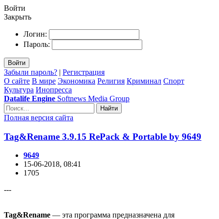
Войти
Закрыть
Логин:
Пароль:
Войти
Забыли пароль?
|
Регистрация
О сайте
В мире
Экономика
Религия
Криминал
Спорт
Культура
Инопресса
Datalife Engine
Softnews Media Group
Найти
Полная версия сайта
Tag&Rename 3.9.15 RePack & Portable by 9649
9649
15-06-2018, 08:41
1705
---
Tag&Rename
— эта программа предназначена для