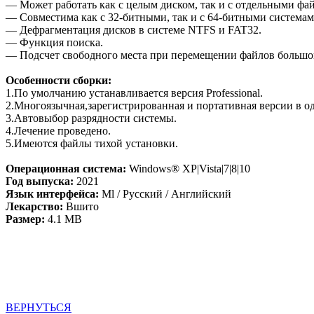
— Может работать как с целым диском, так и с отдельными фа
— Совместима как с 32-битными, так и с 64-битными системам
— Дефрагментация дисков в системе NTFS и FAT32.
— Функция поиска.
— Подсчет свободного места при перемещении файлов большог
Особенности сборки:
1.По умолчанию устанавливается версия Professional.
2.Многоязычная,зарегистрированная и портативная версии в о
3.Автовыбор разрядности системы.
4.Лечение проведено.
5.Имеются файлы тихой установки.
Операционная система:
Windows® XP|Vista|7|8|10
Год выпуска:
2021
Язык интерфейса:
Ml / Русский / Английский
Лекарство:
Вшито
Размер:
4.1 MB
ВЕРНУТЬСЯ