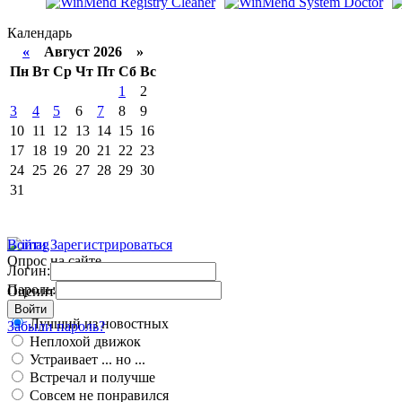
Календарь
«
Август 2026 »
Пн
Вт
Ср
Чт
Пт
Сб
Вс
1
2
3
4
5
6
7
8
9
10
11
12
13
14
15
16
17
18
19
20
21
22
23
24
25
26
27
28
29
30
31
Войти
Зарегистрироваться
Опрос на сайте
Логин:
Пароль:
Оцените работу движка
Войти
Лучший из новостных
Забыли пароль?
Неплохой движок
Устраивает ... но ...
Встречал и получше
Совсем не понравился