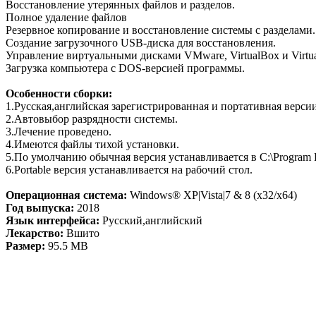
Восстановление утерянных файлов и разделов.
Полное удаление файлов
Резервное копирование и восстановление системы с разделами.
Создание загрузочного USB-диска для восстановления.
Управление виртуальными дисками VMware, VirtualBox и Virtua
Загрузка компьютера с DOS-версией программы.
Особенности сборки:
1.Русская,aнглийская зарегистрированная и портативная верси
2.Автовыбор разрядности системы.
3.Лечение проведено.
4.Имеются файлы тихой установки.
5.По умолчанию обычная версия устанавливается в C:\Program F
6.Portable версия устанавливается на рабочий стол.
Операционная система:
Windows® XP|Vista|7 & 8 (x32/x64)
Год выпуска:
2018
Язык интерфейса:
Русский,английский
Лекарство:
Вшито
Размер:
95.5 MB