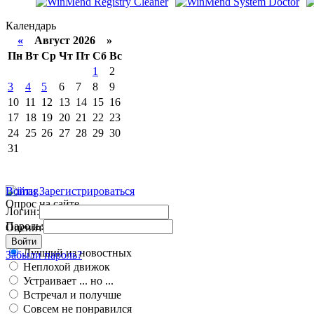
Календарь
«
Август 2026 »
Пн
Вт
Ср
Чт
Пт
Сб
Вс
1
2
3
4
5
6
7
8
9
10
11
12
13
14
15
16
17
18
19
20
21
22
23
24
25
26
27
28
29
30
31
Войти
Зарегистрироваться
Опрос на сайте
Логин:
Пароль:
Оцените работу движка
Войти
Лучший из новостных
Забыли пароль?
Неплохой движок
Устраивает ... но ...
Встречал и получше
Совсем не понравился