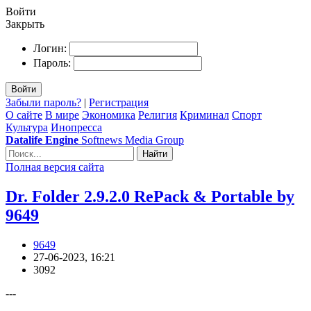
Войти
Закрыть
Логин:
Пароль:
Войти
Забыли пароль?
|
Регистрация
О сайте
В мире
Экономика
Религия
Криминал
Спорт
Культура
Инопресса
Datalife Engine
Softnews Media Group
Найти
Полная версия сайта
Dr. Folder 2.9.2.0 RePack & Portable by
9649
9649
27-06-2023, 16:21
3092
---