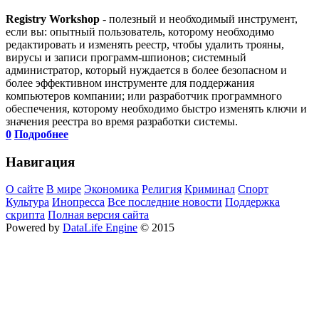
Registry Workshop
- полезный и необходимый инструмент,
если вы: опытный пользователь, которому необходимо
редактировать и изменять реестр, чтобы удалить трояны,
вирусы и записи программ-шпионов; системный
администратор, который нуждается в более безопасном и
более эффективном инструменте для поддержания
компьютеров компании; или разработчик программного
обеспечения, которому необходимо быстро изменять ключи и
значения реестра во время разработки системы.
0
Подробнее
Навигация
О сайте
В мире
Экономика
Религия
Криминал
Спорт
Культура
Инопресса
Все последние новости
Поддержка
скрипта
Полная версия сайта
Powered by
DataLife Engine
© 2015