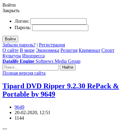
Войти
Закрыть
Логин:
Пароль:
Войти
Забыли пароль?
|
Регистрация
О сайте
В мире
Экономика
Религия
Криминал
Спорт
Культура
Инопресса
Datalife Engine
Softnews Media Group
Найти
Полная версия сайта
Tipard DVD Ripper 9.2.30 RePack &
Portable by 9649
9649
20-02-2020, 12:51
1144
---