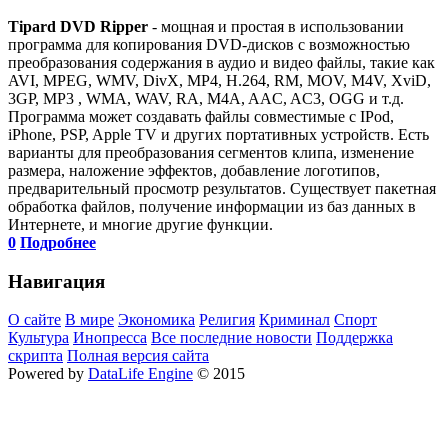
Tipard DVD Ripper
- мощная и простая в использовании
программа для копирования DVD-дисков с возможностью
преобразования содержания в аудио и видео файлы, такие как
AVI, MPEG, WMV, DivX, MP4, H.264, RM, MOV, M4V, XviD,
3GP, MP3 , WMA, WAV, RA, M4A, AAC, AC3, OGG и т.д.
Программа может создавать файлы совместимые с IPod,
iPhone, PSP, Apple TV и других портативных устройств. Есть
варианты для преобразования сегментов клипа, изменение
размера, наложение эффектов, добавление логотипов,
предварительный просмотр результатов. Существует пакетная
обработка файлов, получение информации из баз данных в
Интернете, и многие другие функции.
0
Подробнее
Навигация
О сайте
В мире
Экономика
Религия
Криминал
Спорт
Культура
Инопресса
Все последние новости
Поддержка
скрипта
Полная версия сайта
Powered by
DataLife Engine
© 2015