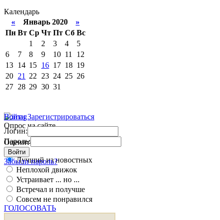
Календарь
«
Январь 2020
»
Пн
Вт
Ср
Чт
Пт
Сб
Вс
1
2
3
4
5
6
7
8
9
10
11
12
13
14
15
16
17
18
19
20
21
22
23
24
25
26
27
28
29
30
31
Войти
Зарегистрироваться
Опрос на сайте
Логин:
Пароль:
Оцените работу движка
Войти
Лучший из новостных
Забыли пароль?
Неплохой движок
Устраивает ... но ...
Встречал и получше
Совсем не понравился
ГОЛОСОВАТЬ