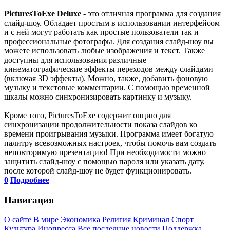
PicturesToExe Deluxe
- это отличная программа для создания
слайд-шоу. Обладает простым в использовании интерфейсом
и с ней могут работать как простые пользователи так и
профессиональные фотографы. Для создания слайд-шоу вы
можете использовать любые изображения и текст. Также
доступны для использования различные
кинематографические эффекты переходов между слайдами
(включая 3D эффекты). Можно, также, добавить фоновую
музыку и текстовые комментарии. С помощью временной
шкалы можно синхронизировать картинку и музыку.
Кроме того, PicturesToExe содержит опцию для
синхронизации продолжительности показа слайдов ко
времени проигрывания музыки. Программа имеет богатую
палитру всевозможных настроек, чтобы помочь вам создать
неповторимую презентацию! При необходимости можно
защитить слайд-шоу с помощью пароля или указать дату,
после которой слайд-шоу не будет функционировать.
0
Подробнее
Навигация
О сайте
В мире
Экономика
Религия
Криминал
Спорт
Культура
Инопресса
Все последние новости
Поддержка