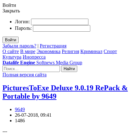
Войти
Закрыть
Логин:
Пароль:
Войти
Забыли пароль?
|
Регистрация
О сайте
В мире
Экономика
Религия
Криминал
Спорт
Культура
Инопресса
Datalife Engine
Softnews Media Group
Найти
Полная версия сайта
PicturesToExe Deluxe 9.0.19 RePack &
Portable by 9649
9649
26-07-2018, 09:41
1486
---