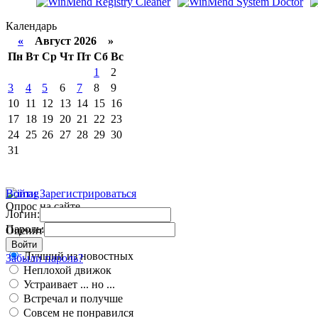
Календарь
«
Август 2026 »
Пн
Вт
Ср
Чт
Пт
Сб
Вс
1
2
3
4
5
6
7
8
9
10
11
12
13
14
15
16
17
18
19
20
21
22
23
24
25
26
27
28
29
30
31
Войти
Зарегистрироваться
Опрос на сайте
Логин:
Пароль:
Оцените работу движка
Войти
Лучший из новостных
Забыли пароль?
Неплохой движок
Устраивает ... но ...
Встречал и получше
Совсем не понравился