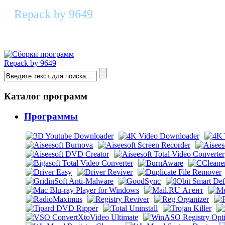
Repack by 9649
Systweak Disk Speedup 3.4.1.18261 ReP
Repack by 9649
Каталог программ
Программы