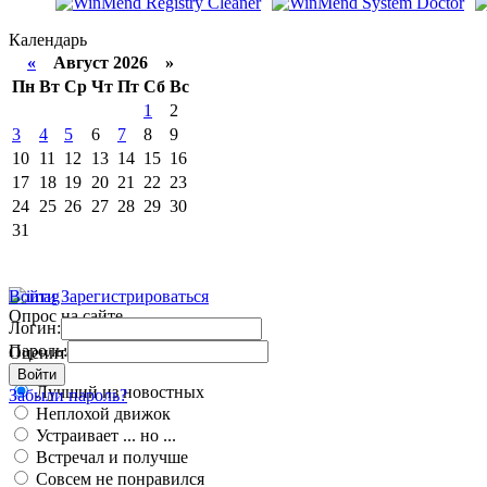
Календарь
«
Август 2026 »
Пн
Вт
Ср
Чт
Пт
Сб
Вс
1
2
3
4
5
6
7
8
9
10
11
12
13
14
15
16
17
18
19
20
21
22
23
24
25
26
27
28
29
30
31
Войти
Зарегистрироваться
Опрос на сайте
Логин:
Пароль:
Оцените работу движка
Войти
Лучший из новостных
Забыли пароль?
Неплохой движок
Устраивает ... но ...
Встречал и получше
Совсем не понравился