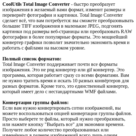
CoolUtils Total Image Converter
- быстро преобразует
изображения в желаемый вами формат, изменит размеры и
перевернёт фотографии и картинки. Total Image Converter
сделает всё, что вам потребуется: вы сможете преобразовывать
большие TIFF изображения в маленькие JPEG, подгонять
картинки под размеры веб-страницы или преобразовать RAW
фотографии в более популярные форматы. Это мощнейший
конвертер графики позволит значительно экономить время и
работать с файлами на высоком уровне.
Полный список форматов:
Total Image Converter поддерживает почти все форматы
изображения. Это не png конвертер или gif конвертер. Это
программа, которая работает сразу со всеми форматами. Вам
не нужно тратить время и искать 10 разных конвёртеров для
разных форматов. Кроме того, это единственный конвертер,
который имеет дело с нестандартными WMF файлами.
Конвертация группы файлов:
Если вам нужно конвертировать сотни изображений, вы
можете воспользоваться опцией конвертации группы файлов.
Просто выберете те файлы, который нужно преобразовать,
или нажмте кнопку "Выбрать все" для экономии времени.
Получите любое количество преобразованных или
изменённых в размере изображений всего лишь одним