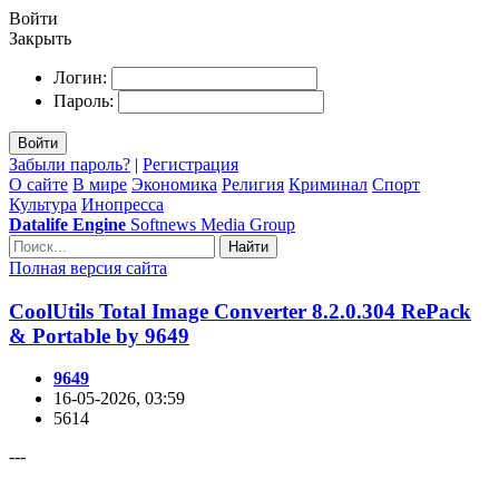
Войти
Закрыть
Логин:
Пароль:
Войти
Забыли пароль?
|
Регистрация
О сайте
В мире
Экономика
Религия
Криминал
Спорт
Культура
Инопресса
Datalife Engine
Softnews Media Group
Найти
Полная версия сайта
CoolUtils Total Image Converter 8.2.0.304 RePack
& Portable by 9649
9649
16-05-2026, 03:59
5614
---