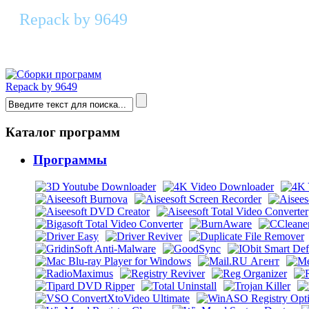
Repack by 9649
Icecream PDF Candy Desktop 3.20 RePa
Repack by 9649
Каталог программ
Программы