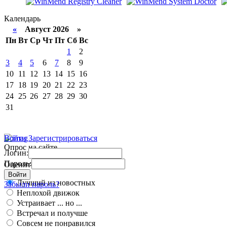
Календарь
«
Август 2026 »
Пн
Вт
Ср
Чт
Пт
Сб
Вс
1
2
3
4
5
6
7
8
9
10
11
12
13
14
15
16
17
18
19
20
21
22
23
24
25
26
27
28
29
30
31
Войти
Зарегистрироваться
Опрос на сайте
Логин:
Пароль:
Оцените работу движка
Войти
Лучший из новостных
Забыли пароль?
Неплохой движок
Устраивает ... но ...
Встречал и получше
Совсем не понравился