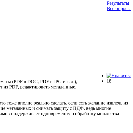
Результаты
Все опросы
18
аты (PDF в DOC, PDF в JPG и т. д.),
т из PDF, редактировать метаданные,
то тоже вполне реально сделать. если есть желание извлечь из
ние метаданных и снимать защиту с ПДФ, ведь многие
ежимов поддерживает одновременную обработку множества